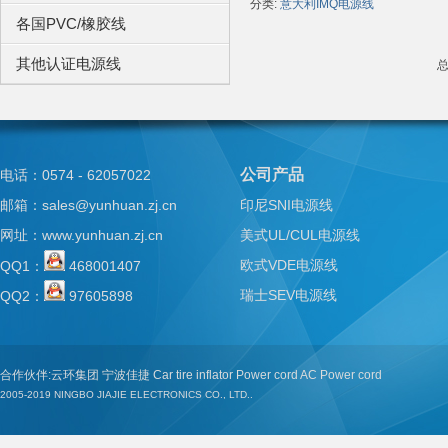
分类:
意大利IMQ电源线
各国PVC/橡胶线
Bo
其他认证电源线
总
公司产品
电话：0574 - 62057022
邮箱：sales@yunhuan.zj.cn
印尼SNI电源线
ar
网址：
www.yunhuan.zj.cn
美式UL/CUL电源线
欧式VDE电源线
QQ1：
468001407
瑞士SEV电源线
QQ2：
97605898
合作伙伴:
云环集团
宁波佳捷
Car tire inflator
Power cord
AC Power cord
2005-2019
NINGBO JIAJIE ELECTRONICS CO., LTD..
d